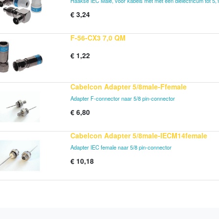
Haakse IEC Male, voor kabels met met een dielectricum tot 5
€
3,24
F-56-CX3 7,0 QM
€
1,22
Cabelcon Adapter 5/8male-Ffemale
Adapter F-connector naar 5/8 pin-connector
€
6,80
Cabelcon Adapter 5/8male-IECM14female
Adapter IEC female naar 5/8 pin-connector
€
10,18