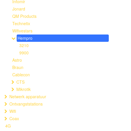
Infomir
Jonard
QM Products
Technetix
Wifivestars
Hempro
3210
9900
Astro
Braun
Cablecon
CTS
Mikrotik
Netwerk apparatuur
Ontvangststations
Wifi
Coax
4G