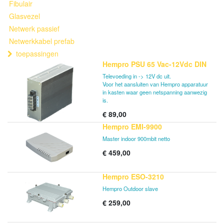
Fibulair
Glasvezel
Netwerk passief
Netwerkkabel prefab
toepassingen
Hempro PSU 65 Vac-12Vdc DIN
Televoeding in -> 12V dc uit.
Voor het aansluiten van Hempro apparatuur
in kasten waar geen netspanning aanwezig
is.
€
89,00
Hempro EMI-9900
Master indoor 900mbit netto
€
459,00
Hempro ESO-3210
Hempro Outdoor slave
€
259,00