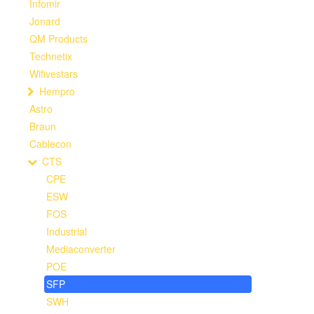
Infomir
Jonard
QM Products
Technetix
Wifivestars
Hempro
Astro
Braun
Cablecon
CTS
CPE
ESW
FOS
Industrial
Mediaconverter
POE
SFP
SWH