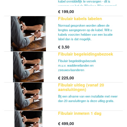
kabel onmiddellijk te vervangen - dit is
waarom we het de Wireless Wire noemen!
€
199,00
De Wireless Wire maakt veilige AES
Fibulair kabels labelen
gecodeerde 60 GHz draadloze verbinding
die niet wordt beïnvloed door het drukke
Normaal gesproken worden alleen de
WiFi-spectrum en biedt een stabiele en
lengtes aangegeven op de kabel. Wilt u
snelle verbinding voor afstanden van 200
kabels voorzien hebben van een locatie
meter of meer. De doos bevat twee
label dan is dat mogelijk.
wAP60G-apparaten die al aan elkaar zijn
€
3,50
gekoppeld, een wandmontageset, riemen
voor paalmontage en ook een paar
Fibulair begeleidingsbezoek
tafelstandaards om de apparaten
binnenshuis te gebruiken. De link werkt
Fibulair begeleidingsbezoek
zelfs door de meeste vensters, afhankelijk
m.u.v. waddeneilanden en
van het materiaal.
zeeuwsvlaanderen
€
225,00
Fibulair uitleg (vanaf 20
aansluitingen)
Bij een afname van een installatie met meer
dan 20 aansluitingen is deze uitleg gratis.
Fibulair inmeten 1 dag
€
499,00