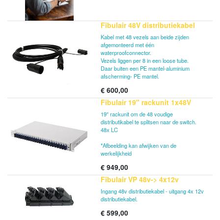
Fibulair 48V distributiekabel
Kabel met 48 vezels aan beide zijden
afgemonteerd met één
waterproofconnector.
Vezels liggen per 8 in een loose tube.
Daar buiten een PE mantel-aluminium
afscherming- PE mantel.
€
600,00
Fibulair 19" rackunit 1x48V
19" rackunit om de 48 voudige
distributikabel te splitsen naar de switch.
48x LC
*Afbeelding kan afwijken van de
werkelijkheid
€
949,00
Fibulair VP 48v-> 4x12v
Ingang 48v distributiekabel - uitgang 4x 12v
distributiekabel.
€
599,00