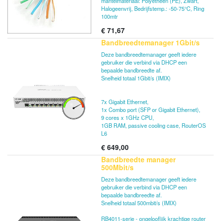
mantelmateriaal: Polyetheen (PE), Zwart,
Ondersteuning CCTV-camera: AHD / TVI /
Halogeenvrij, Bedrijfstemp.: -50-75°C, Ring
CVI / CVBS
100mtr
DC-out 12V / 1A
€
71,67
RS485 PTZ-besturing
HDMI & AV invoer / uitvoer
Bandbreedtemanager 1Gbit/s
Displaytoetsen met snelle toegangsfunctie
Deze bandbreedtemanager geeft iedere
Verwijderbare lithiumbatterij 6300 mAh
gebruiker die verbind via DHCP een
USB WiFi / WLAN (optioneel)
bepaalde bandbreedte af.
Toepassingen: YouTube, RSS, Weer, WEB
Snelheid totaal 1Gbit/s (IMIX)
TV
Poorten: DC IN, ANT IN, LNB IN, LAN, HD
OUT, AV OUT, RS485, RS232 / AV IN, HD
7x Gigabit Ethernet,
IN, BNC OUT, BNC IN, DC OUT, USB
1x Combo port (SFP or Gigabit Ethernet),
Smart Card Reader
9 cores x 1GHz CPU,
Software-update: USB en HTTP
1GB RAM, passive cooling case, RouterOS
L6
€
649,00
Bandbreedte manager
500Mbit/s
Deze bandbreedtemanager geeft iedere
gebruiker die verbind via DHCP een
bepaalde bandbreedte af.
Snelheid totaal 500mbit/s (IMIX)
RB4011-serie - ongelooflijk krachtige router