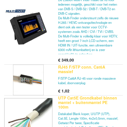
iedereen mogelijk, geschikt voor het meten
van DVB-S / DVB-S2 / DVB-T / DVB-T2 en
DVB-C signalen.
De Multi-Finder ondersteunt zelfs de nieuwe
H.265 / HEVC-ontvangsttechnologie en
dient ook als een tester voor CCTV-
systemen zoals AHD / CVI / TVI / CVBS.
De Multi-Finder is volledig klaar voor HDTV,
heeft een groot 7-inch LCD-scherm, een
HDMI IN / UIT-functie, een uitneembare
6300 mAh lithiumbatterij en is zeer
gemakkelijk te gebruiken.
€
349,00
RJ45 F/STP conn. Cat6A
Type: Satelliet DVB-S / S2, Terrestrial DVB-T
massief
/ T2, Kabel DVB-C-signalen & CCTV-tester
7-inch LCD-kleurendisplay
F/STP Cat6A RJ-45 voor ronde massieve
H.265 / HEVC-ondersteuning
kabel, doorvoerplug
DiSEqC 1.0, 1.1, 1.2, USALS en Unicable
€
1,02
Snelle spectrumanalyser
Constellatiegrafiek voor DVB-S / S2-
UTP Cat5E Grondkabel binnen
signalen
mantel + buitenmantel PE
Transponder data-analyse voor DVB-S /
100m
S2-signalen
Azimuth, Elevation & LNB scheefstand
Datakabel Blank koper, U/UTP (UTP),
6000 geheugentelevisie- en
Cat.5E, Lengte 100m, 4x2x0,5mm, massief,
radioprogramma's
Getwist Per twee, Specificatie
Programma-editor en favorietenlijsten