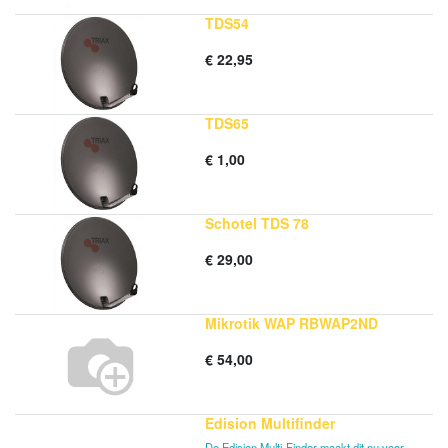
TDS54
€
22,95
TDS65
€
1,00
Schotel TDS 78
€
29,00
Mikrotik WAP RBWAP2ND
€
54,00
Edision Multifinder
De Edision Multi-Finder maakt dit nu voor