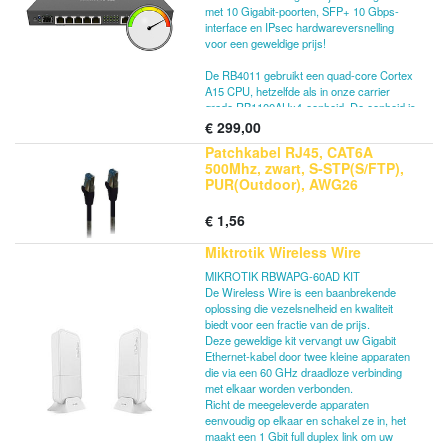
met 10 Gigabit-poorten, SFP+ 10 Gbps-
interface en IPsec hardwareversnelling
voor een geweldige prijs!
De RB4011 gebruikt een quad-core Cortex
A15 CPU, hetzelfde als in onze carrier
grade RB1100AHx4-eenheid. De eenheid is
uitgerust met 1 GB RAM, kan PoE-uitvoer
€
299,00
leveren op poort #10 en wordt geleverd met
Patchkabel RJ45, CAT6A
een compacte en professioneel ogende
500Mhz, zwart, S-STP(S/FTP),
solide metalen behuizing in matzwart.
PUR(Outdoor), AWG26
RB4011iGS + RM (Ethernet-model) bevat
€
1,56
twee rackmontageoren die het apparaat
veilig in een standaard 1U-rackruimte zullen
Miktrotik Wireless Wire
bevestigen.
MIKROTIK RBWAPG-60AD KIT
De Wireless Wire is een baanbrekende
oplossing die vezelsnelheid en kwaliteit
biedt voor een fractie van de prijs.
Deze geweldige kit vervangt uw Gigabit
Ethernet-kabel door twee kleine apparaten
die via een 60 GHz draadloze verbinding
met elkaar worden verbonden.
Richt de meegeleverde apparaten
eenvoudig op elkaar en schakel ze in, het
maakt een 1 Gbit full duplex link om uw