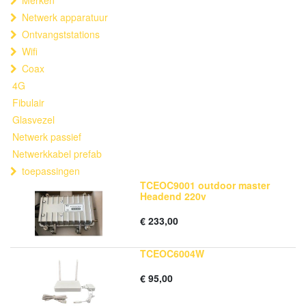
Merken
Netwerk apparatuur
Ontvangststations
Wifi
Coax
4G
Fibulair
Glasvezel
Netwerk passief
Netwerkkabel prefab
toepassingen
TCEOC9001 outdoor master
Headend 220v
€
233,00
TCEOC6004W
€
95,00