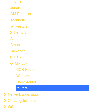
Infomir
Jonard
QM Products
Technetix
Wifivestars
Hempro
Astro
Braun
Cablecon
CTS
Mikrotik
CCR-Routers
Wireless
Home-router
routers
Netwerk apparatuur
Ontvangststations
Wifi