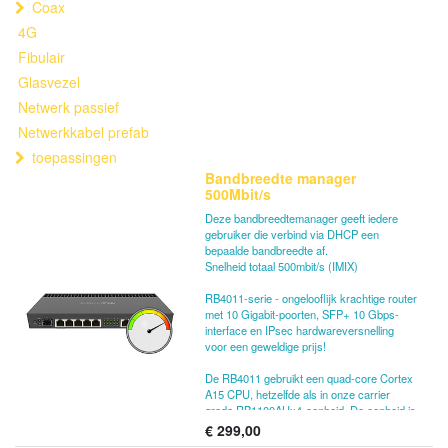
Coax
4G
Fibulair
Glasvezel
Netwerk passief
Netwerkkabel prefab
toepassingen
Bandbreedte manager
500Mbit/s
Deze bandbreedtemanager geeft iedere
gebruiker die verbind via DHCP een
bepaalde bandbreedte af.
Snelheid totaal 500mbit/s (IMIX)
RB4011-serie - ongelooflijk krachtige router
met 10 Gigabit-poorten, SFP+ 10 Gbps-
interface en IPsec hardwareversnelling
voor een geweldige prijs!
De RB4011 gebruikt een quad-core Cortex
A15 CPU, hetzelfde als in onze carrier
grade RB1100AHx4-eenheid. De eenheid is
uitgerust met 1 GB RAM, kan PoE-uitvoer
€
299,00
leveren op poort #10 en wordt geleverd met