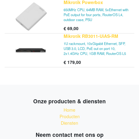
Mikrotik Powerbox
een compacte en professioneel ogende
solide metalen behuizing in matzwart.
650MHz CPU, 64MB RAM, 5xEthernet with
PoE output for four ports, RouterOS L4,
RB4011iGS + RM (Ethernet-model) bevat
outdoor case, PSU
twee rackmontageoren die het apparaat
€
69,00
veilig in een standaard 1U-rackruimte zullen
bevestigen.
Mikrotik RB3011-UiAS-RM
1U rackmount, 10xGigabit Ethernet, SFP,
USB 3.0, LCD, PoE out on port 10,
2x1.4GHz CPU, 1GB RAM, RouterOS L5
€
179,00
Onze producten & diensten
Home
Producten
Diensten
Neem contact met ons op