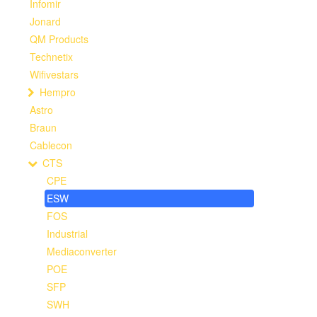
Infomir
Jonard
QM Products
Technetix
Wifivestars
Hempro
Astro
Braun
Cablecon
CTS
CPE
ESW
FOS
Industrial
Mediaconverter
POE
SFP
SWH