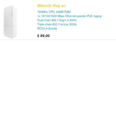
Mikrotik Wap ac
720MHz CPU, 64MB RAM
1x 10/100/1000 Mbps Ethernet-poorten PoE ingang
Dual-chain 802.11b/g/n 2,4GHz
Triple chain 802.11a/n/ac 5GHz
ROS L4-licentie
€
89,00