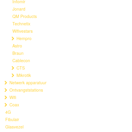
Infomir
Jonard
QM Products
Technetix
Wifivestars
Hempro
Astro
Braun
Cablecon
CTS
Mikrotik
Netwerk apparatuur
Ontvangststations
Wifi
Coax
4G
Fibulair
Glasvezel