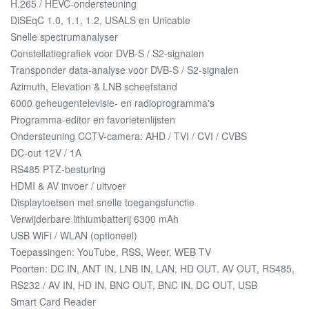
H.265 / HEVC-ondersteuning
DiSEqC 1.0, 1.1, 1.2, USALS en Unicable
Snelle spectrumanalyser
Constellatiegrafiek voor DVB-S / S2-signalen
Transponder data-analyse voor DVB-S / S2-signalen
Azimuth, Elevation & LNB scheefstand
6000 geheugentelevisie- en radioprogramma's
Programma-editor en favorietenlijsten
Ondersteuning CCTV-camera: AHD / TVI / CVI / CVBS
DC-out 12V / 1A
RS485 PTZ-besturing
HDMI & AV invoer / uitvoer
Displaytoetsen met snelle toegangsfunctie
Verwijderbare lithiumbatterij 6300 mAh
USB WiFi / WLAN (optioneel)
Toepassingen: YouTube, RSS, Weer, WEB TV
Poorten: DC IN, ANT IN, LNB IN, LAN, HD OUT, AV OUT, RS485,
RS232 / AV IN, HD IN, BNC OUT, BNC IN, DC OUT, USB
Smart Card Reader