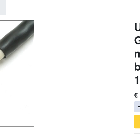
G
m
b
€