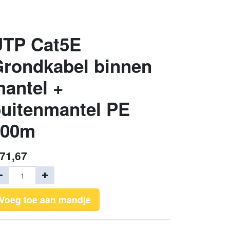
UTP Cat5E
rondkabel binnen
antel +
uitenmantel PE
100m
71,67
Voeg toe aan mandje