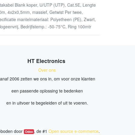
takabel Blank koper, U/UTP (UTP), Cat.5E, Lengte
0m, 4x2x0,5mm, massief, Getwist Per twee,
ecificatie mantelmateriaal: Polyetheen (PE), Zwart,
logeenvrij, Bedrijfstemp.: -50-75°C, Ring 100mtr
HT Electronics
Over ons
anaf 2006 zetten we ons in, om voor onze klanten
een passende oplossing te bedenken
en in uitvoer te begeleiden of uit te voeren.
boden door
, de #1
Open source e-commerce
.
Odoo