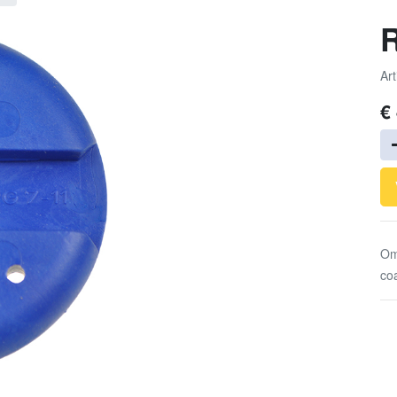
R
Art
€
Om
co