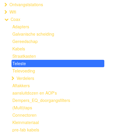
Ontvangststations
Wifi
Coax
Adapters
Galvanische scheiding
Gereedschap
Kabels
Straatkasten
Teleste
Televoeding
Verdelers
Aftakkers
aansluitdozen en AOP's
Dempers_EQ_doorgangsfilters
(Multi)taps
Connectoren
Kleinmateriaal
pre-fab kabels