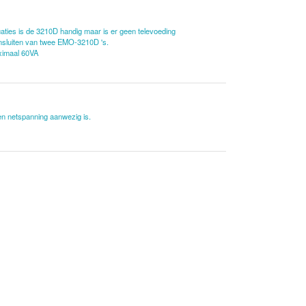
ies is de 3210D handig maar is er geen televoeding
aansluiten van twee EMO-3210D 's.
ximaal 60VA
en netspanning aanwezig is.