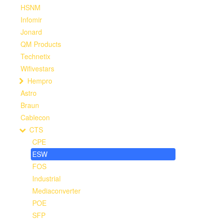
HSNM
Infomir
Jonard
QM Products
Technetix
Wifivestars
Hempro
Astro
Braun
Cablecon
CTS
CPE
ESW
FOS
Industrial
Mediaconverter
POE
SFP