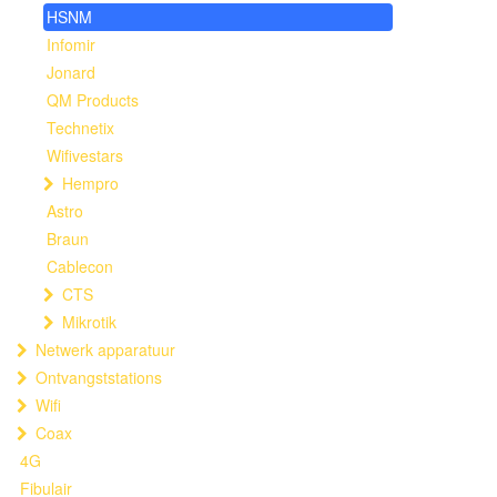
HSNM
Infomir
Jonard
QM Products
Technetix
Wifivestars
Hempro
Astro
Braun
Cablecon
CTS
Mikrotik
Netwerk apparatuur
Ontvangststations
Wifi
Coax
4G
Fibulair