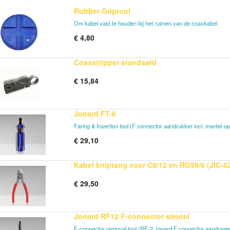
Rubber Griptool
Om kabel vast te houden bij het ruimen van de coaxkabel
€
4,80
Coaxstripper standaard
€
15,84
Jonard FT-6
Faring & Insertion tool (F connector aandrukker incl. mantel-o
€
29,10
Kabel kniptang voor C9/12 en RG59/6 (JIC-6
€
29,50
Jonard RF12 F-connector sleutel
F-connector removal tool (RF-2 Jonard F connector aandraaie