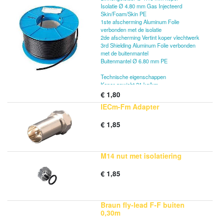
Isolatie Ø 4.80 mm Gas Injecteerd
Skin/Foam/Skin PE
1ste afscherming Aluminum Folie
verbonden met de isolatie
2de afscherming Vertint koper vlechtwerk
3rd Shielding Aluminum Folie verbonden
met de buitenmantel
Buitenmantel Ø 6.80 mm PE
Technische eigenschappen
Koper gewicht 21 kg/km
Min. buigradius 35 mm
€
1,80
Max. Treksterkte 110 N
IECm-Fm Adapter
Gebruikstemperatuur -30°C ~ +70 °C
Verpakking rol 100m
€
1,85
Electrische eigenschappen
Impedantie 75Ω
Capaciteit 53 + 2 pF/m
M14 nut met isolatiering
Demping (20°C)
5 MHz 1.40 dB/100m
€
1,85
50 MHz 4.10 dB/100m
230 MHz 8.20 dB/100m
470 MHz 12.30 dB/100m
860 MHz 16.90 dB/100m
Braun fly-lead F-F buiten
1000 MHz 19.20 dB/100m
0,30m
1200 MHz 21.90 dB/100m