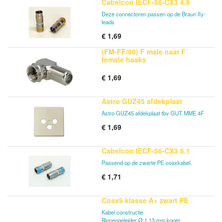
Cabelcon IECF-56-CX3 4.9
Deze connectoren passen op de Braun fly-
leads
€
1,69
(FM-FF/90) F male naar F
female haaks
€
1,69
Astro GUZ45 afdekplaat
Astro GUZ45 afdekplaat tbv GUT MME 4F
€
1,69
Cabelcon IECF-56-CX3 5.1
Passend op de zwarte PE coaxkabel.
€
1,71
Coax9 klasse A+ zwart PE
Kabel constructie
Binnengeleider Ø 1.13 mm koper