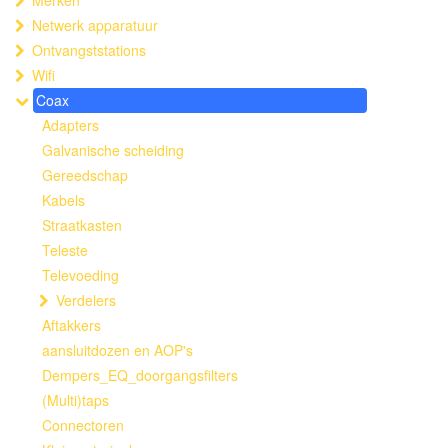
Merken
Netwerk apparatuur
Ontvangststations
Wifi
Coax
Adapters
Galvanische scheiding
Gereedschap
Kabels
Straatkasten
Teleste
Televoeding
Verdelers
Aftakkers
aansluitdozen en AOP's
Dempers_EQ_doorgangsfilters
(Multi)taps
Connectoren