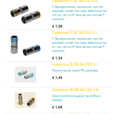
Cabelcon F SC 56-CX3 4,9
F-Springconnector, compressie, voor het
aansluiten zonder een moer, dielectricum tot
4,9 mm, net zo HF dicht als een normale F-
connector
€
1,29
Cabelcon F SC 56-CX3 5,1
F-Springconnector, compressie, voor het
aansluiten zonder een moer, dielectricum tot
5,1 mm, net zo HF dicht als een normale F-
connector
€
1,33
Cabelcon IECM-56-CX3 5.1
Passend op de zwarte PE coaxkabel.
€
1,45
Cabelcon IECM-56-CX3 4.9
Deze connectoren passen op de Braun
flyleads
€
1,69