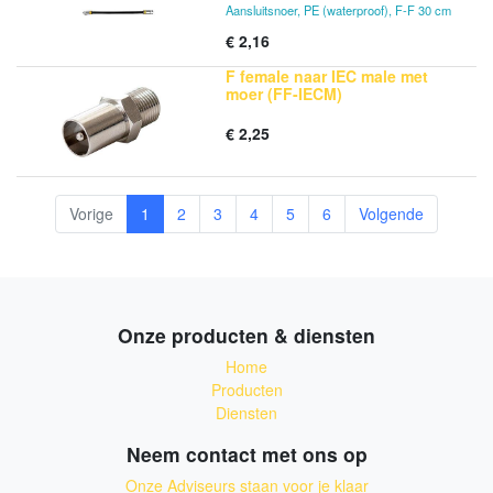
Aansluitsnoer, PE (waterproof), F-F 30 cm
2150 MHz 29.90 dB/100m
3000 MHz 36.20 dB/100m
€
2,16
Return Loss (20°C)
F female naar IEC male met
5-470 MHz > 30 dB
moer (FF-IECM)
470-1200 MHz > 25 dB
1200-2000 MHz > 23 dB
€
2,25
2000-3000 MHz > 18 dB
Transfer Impedantie
5-30 MHz ≤1.5 mΩ/m
Vorige
1
2
3
4
5
6
Volgende
Afscherming
30-1200 MHz ≥ 110 dB
1200-2000 MHz ≥ 95 dB
2000-3000 MHz ≥ 85 dB
Standaarden
Onze producten & diensten
Screening Class Class A+
EN 50117-2-4
Home
EN 50117-2-5
Producten
Diensten
Neem contact met ons op
Onze Adviseurs staan voor je klaar