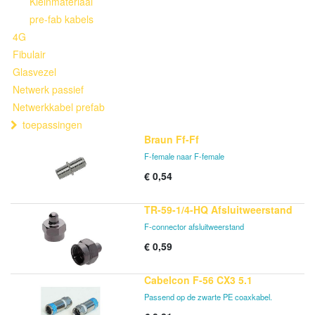
Kleinmateriaal
pre-fab kabels
4G
Fibulair
Glasvezel
Netwerk passief
Netwerkkabel prefab
toepassingen
Braun Ff-Ff
F-female naar F-female
€
0,54
TR-59-1/4-HQ Afsluitweerstand
F-connector afsluitweerstand
€
0,59
Cabelcon F-56 CX3 5.1
Passend op de zwarte PE coaxkabel.