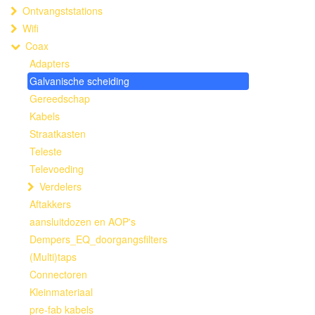
Ontvangststations
Wifi
Coax
Adapters
Galvanische scheiding
Gereedschap
Kabels
Straatkasten
Teleste
Televoeding
Verdelers
Aftakkers
aansluitdozen en AOP's
Dempers_EQ_doorgangsfilters
(Multi)taps
Connectoren
Kleinmateriaal
pre-fab kabels