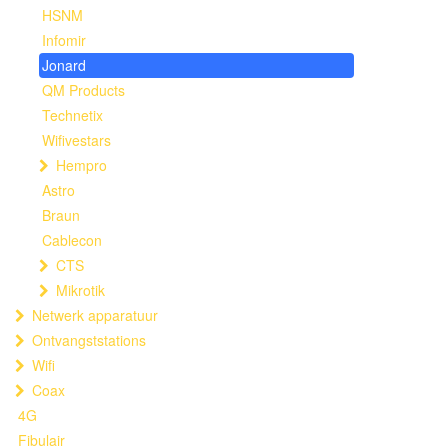
HSNM
Infomir
Jonard
QM Products
Technetix
Wifivestars
Hempro
Astro
Braun
Cablecon
CTS
Mikrotik
Netwerk apparatuur
Ontvangststations
Wifi
Coax
4G
Fibulair