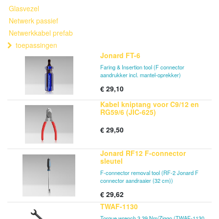
Glasvezel
Netwerk passief
Netwerkkabel prefab
toepassingen
Jonard FT-6
Faring & Insertion tool (F connector
aandrukker incl. mantel-oprekker)
€
29,10
Kabel kniptang voor C9/12 en
RG59/6 (JIC-625)
€
29,50
Jonard RF12 F-connector
sleutel
F-connector removal tool (RF-2 Jonard F
connector aandraaier (32 cm))
€
29,62
TWAF-1130
Torque wrench 3,39 Nm/Ziggo (TWAF-1130