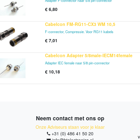
Adapter F-connector naar 5/8 pin-connector
€
6,80
Cabelcon FM-RG11-CX3 WM 10,5
F-connector, Compressie. Voor RG11 kabels
€
7,01
Cabelcon Adapter 5/8male-IECM14female
Adapter IEC female naar 5/8 pin-connector
€
10,18
Neem contact met ons op
Onze Adviseurs staan voor je klaar
+31 (0) 486 41 50 20
v