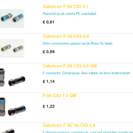
Cabelcon F-56 CX3 5.1
Passend op de zwarte PE coaxkabel.
€
0,81
Cabelcon F-56-CX3-4.9
Deze connectoren passen op de Braun fly leads.
€
0,99
Cabelcon F-59-CX3 6,0 QM
F-connector, Compressie. Voor kabels tot 6mm buitenmantel
€
1,14
F-56-CX3 7,0 QM
€
1,22
Cabelcon F SC 56-CX3 4,9
F-Springconnector, compressie, voor het aansluiten zonder een