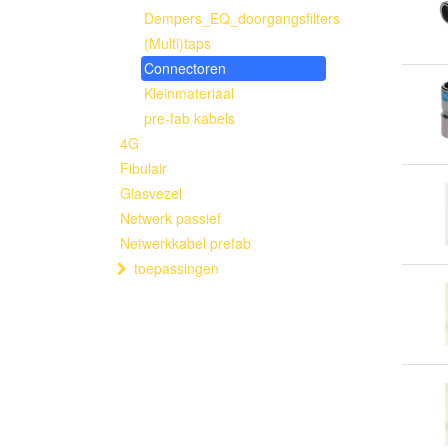
Dempers_EQ_doorgangsfilters
(Multi)taps
Connectoren
Kleinmateriaal
pre-fab kabels
4G
Fibulair
Glasvezel
Netwerk passief
Netwerkkabel prefab
toepassingen