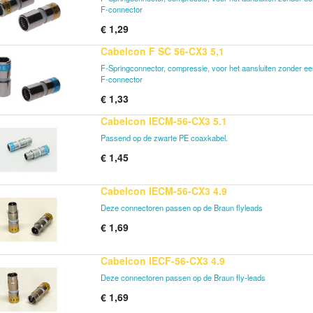
F-connector
€
1,29
Cabelcon F SC 56-CX3 5,1
F-Springconnector, compressie, voor het aansluiten zonder een
F-connector
€
1,33
Cabelcon IECM-56-CX3 5.1
Passend op de zwarte PE coaxkabel.
€
1,45
Cabelcon IECM-56-CX3 4.9
Deze connectoren passen op de Braun flyleads
€
1,69
Cabelcon IECF-56-CX3 4.9
Deze connectoren passen op de Braun fly-leads
€
1,69