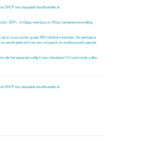
 via DHCP een bepaalde bandbreedte af.
oorten, SFP+ 10 Gbps-interface en IPsec hardwareversnelling
 als in onze carrier grade RB1100AHx4-eenheid. De eenheid is
0 en wordt geleverd met een compacte en professioneel ogende
die het apparaat veilig in een standaard 1U-rackruimte zullen
 via DHCP een bepaalde bandbreedte af.