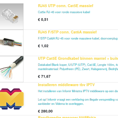
RJ45 UTP conn. Cat5E massief
Cat5e RJ-45 voor ronde massieve kabel
€
0,51
RJ45 F/STP conn. Cat6A massief
F/STP Cat6A RJ-45 voor ronde massieve kabel, doorvoerplug
€
1,02
UTP Cat5E Grondkabel binnen mantel + bui
Datakabel Blank koper, U/UTP (UTP), Cat.5E, Lengte 100m, 4x
mantelmateriaal: Polyetheen (PE), Zwart, Halogeenvrij, Bedrij
€
71,67
Installeren middleware tbv IPTV
Het installeren van Infomir Ministra IPTV middleware op een d
Let op! Infomir vraagt een verklaring om illegale verspreiding
aanbieder en Videma te overleggen.
€
280,00
Bandbreedte manager 500Mbit/s