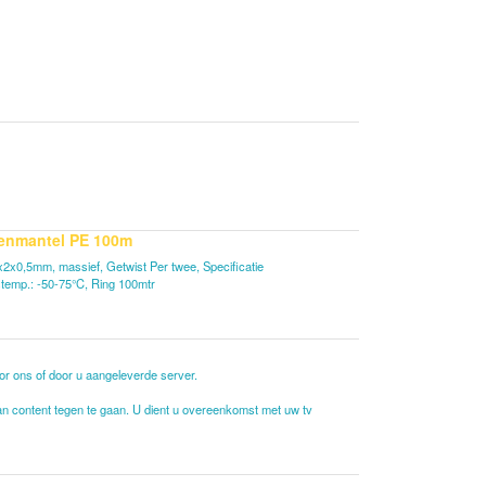
tenmantel PE 100m
2x0,5mm, massief, Getwist Per twee, Specificatie
fstemp.: -50-75°C, Ring 100mtr
oor ons of door u aangeleverde server.
 van content tegen te gaan. U dient u overeenkomst met uw tv