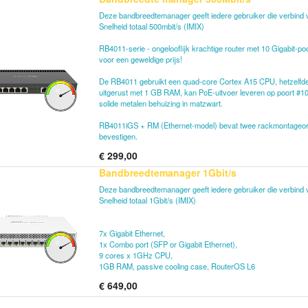
Deze bandbreedtemanager geeft iedere gebruiker die verbind
Snelheid totaal 500mbit/s (IMIX)
RB4011-serie - ongelooflijk krachtige router met 10 Gigabit-p
voor een geweldige prijs!
De RB4011 gebruikt een quad-core Cortex A15 CPU, hetzelfde
uitgerust met 1 GB RAM, kan PoE-uitvoer leveren op poort #1
solide metalen behuizing in matzwart.
RB4011iGS + RM (Ethernet-model) bevat twee rackmontageoren 
bevestigen.
€
299,00
Bandbreedtemanager 1Gbit/s
Deze bandbreedtemanager geeft iedere gebruiker die verbind
Snelheid totaal 1Gbit/s (IMIX)
7x Gigabit Ethernet,
1x Combo port (SFP or Gigabit Ethernet),
9 cores x 1GHz CPU,
1GB RAM, passive cooling case, RouterOS L6
€
649,00