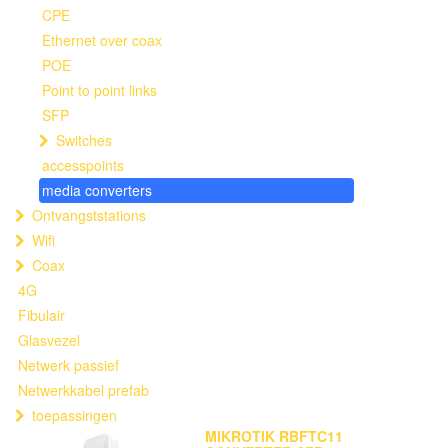
CPE
Ethernet over coax
POE
Point to point links
SFP
Switches
accesspoints
media converters
Ontvangststations
Wifi
Coax
4G
Fibulair
Glasvezel
Netwerk passief
Netwerkkabel prefab
toepassingen
MIKROTIK RBFTC11