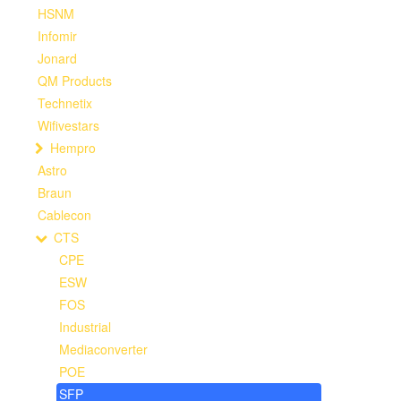
HSNM
Infomir
Jonard
QM Products
Technetix
Wifivestars
Hempro
Astro
Braun
Cablecon
CTS
CPE
ESW
FOS
Industrial
Mediaconverter
POE
SFP