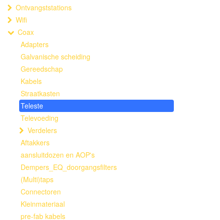
Ontvangststations
Wifi
Coax
Adapters
Galvanische scheiding
Gereedschap
Kabels
Straatkasten
Teleste
Televoeding
Verdelers
Aftakkers
aansluitdozen en AOP's
Dempers_EQ_doorgangsfilters
(Multi)taps
Connectoren
Kleinmateriaal
pre-fab kabels