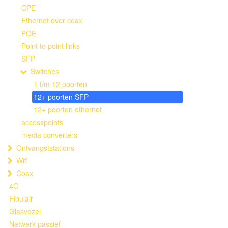
CPE
Ethernet over coax
POE
Point to point links
SFP
Switches
1 t/m 12 poorten
12+ poorten SFP
12+ poorten ethernet
accesspoints
media converters
Ontvangststations
Wifi
Coax
4G
Fibulair
Glasvezel
Netwerk passief