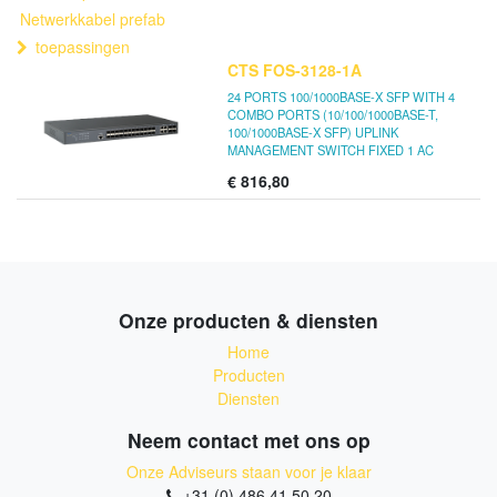
Netwerkkabel prefab
toepassingen
CTS FOS-3128-1A
24 PORTS 100/1000BASE-X SFP WITH 4
COMBO PORTS (10/100/1000BASE-T,
100/1000BASE-X SFP) UPLINK
MANAGEMENT SWITCH FIXED 1 AC
€
816,80
Onze producten & diensten
Home
Producten
Diensten
Neem contact met ons op
Onze Adviseurs staan voor je klaar
+31 (0) 486 41 50 20