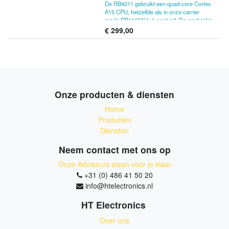
De RB4011 gebruikt een quad-core Cortex
A15 CPU, hetzelfde als in onze carrier
grade RB1100AHx4-eenheid. De eenheid is
uitgerust met 1 GB RAM, kan PoE-uitvoer
€
299,00
leveren op poort #10 en wordt geleverd met
een compacte en professioneel ogende
solide metalen behuizing in matzwart.
RB4011iGS + RM (Ethernet-model) bevat
twee rackmontageoren die het apparaat
veilig in een standaard 1U-rackruimte zullen
Onze producten & diensten
bevestigen.
Home
Producten
Diensten
Neem contact met ons op
Onze Adviseurs staan voor je klaar
+31 (0) 486 41 50 20
info@htelectronics.nl
HT Electronics
Over ons