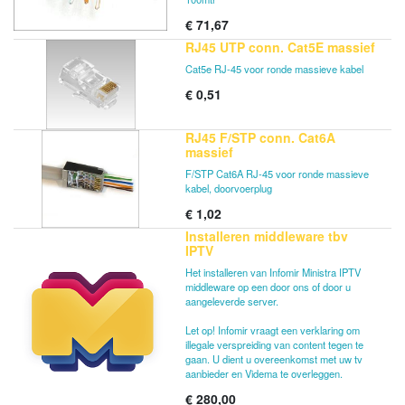
€
71,67
RJ45 UTP conn. Cat5E massief
Cat5e RJ-45 voor ronde massieve kabel
€
0,51
RJ45 F/STP conn. Cat6A
massief
F/STP Cat6A RJ-45 voor ronde massieve
kabel, doorvoerplug
€
1,02
Installeren middleware tbv
IPTV
Het installeren van Infomir Ministra IPTV
middleware op een door ons of door u
aangeleverde server.
Let op! Infomir vraagt een verklaring om
illegale verspreiding van content tegen te
gaan. U dient u overeenkomst met uw tv
aanbieder en Videma te overleggen.
€
280,00