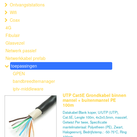
Ontvangststations
Wifi
Coax
4G
Fibulair
Glasvezel
Netwerk passief
Netwerkkabel prefab
toepassingen
GPEN
bandbreedtemanager
iptv-middleware
UTP Cat5E Grondkabel binnen
mantel + buitenmantel PE
100m
Datakabel Blank koper, U/UTP (UTP),
Cat.5E, Lengte 100m, 4x2x0,5mm, massief,
Getwist Per twee, Specificatie
mantelmateriaal: Polyetheen (PE), Zwart,
Halogeenvrij, Bedrijfstemp.: -50-75°C, Ring
100mtr