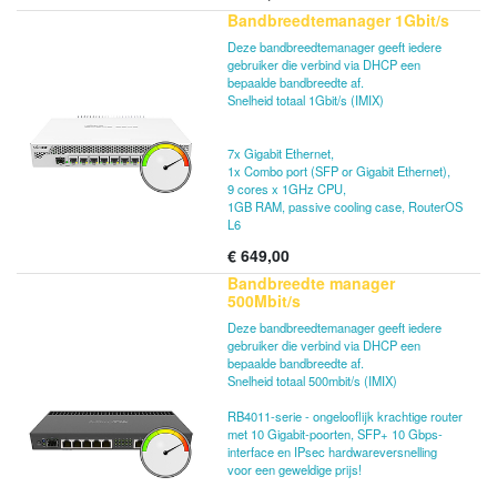
Bandbreedtemanager 1Gbit/s
Deze bandbreedtemanager geeft iedere
gebruiker die verbind via DHCP een
bepaalde bandbreedte af.
Snelheid totaal 1Gbit/s (IMIX)
7x Gigabit Ethernet,
1x Combo port (SFP or Gigabit Ethernet),
9 cores x 1GHz CPU,
1GB RAM, passive cooling case, RouterOS
L6
€
649,00
Bandbreedte manager
500Mbit/s
Deze bandbreedtemanager geeft iedere
gebruiker die verbind via DHCP een
bepaalde bandbreedte af.
Snelheid totaal 500mbit/s (IMIX)
RB4011-serie - ongelooflijk krachtige router
met 10 Gigabit-poorten, SFP+ 10 Gbps-
interface en IPsec hardwareversnelling
voor een geweldige prijs!