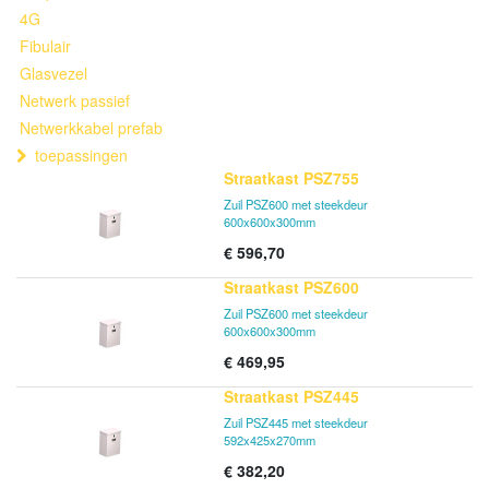
4G
Fibulair
Glasvezel
Netwerk passief
Netwerkkabel prefab
toepassingen
Straatkast PSZ755
Zuil PSZ600 met steekdeur
600x600x300mm
€
596,70
Straatkast PSZ600
Zuil PSZ600 met steekdeur
600x600x300mm
€
469,95
Straatkast PSZ445
Zuil PSZ445 met steekdeur
592x425x270mm
€
382,20