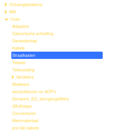
Ontvangststations
Wifi
Coax
Adapters
Galvanische scheiding
Gereedschap
Kabels
Straatkasten
Teleste
Televoeding
Verdelers
Aftakkers
aansluitdozen en AOP's
Dempers_EQ_doorgangsfilters
(Multi)taps
Connectoren
Kleinmateriaal
pre-fab kabels