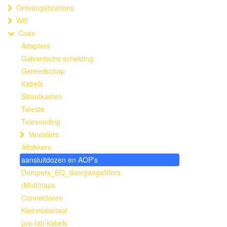
Ontvangststations
Wifi
Coax
Adapters
Galvanische scheiding
Gereedschap
Kabels
Straatkasten
Teleste
Televoeding
Verdelers
Aftakkers
aansluitdozen en AOP's
Dempers_EQ_doorgangsfilters
(Multi)taps
Connectoren
Kleinmateriaal
pre-fab kabels