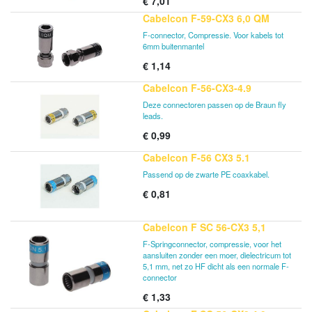
€
7,01
Cabelcon F-59-CX3 6,0 QM
F-connector, Compressie. Voor kabels tot
6mm buitenmantel
€
1,14
Cabelcon F-56-CX3-4.9
Deze connectoren passen op de Braun fly
leads.
€
0,99
Cabelcon F-56 CX3 5.1
Passend op de zwarte PE coaxkabel.
€
0,81
Cabelcon F SC 56-CX3 5,1
F-Springconnector, compressie, voor het
aansluiten zonder een moer, dielectricum tot
5,1 mm, net zo HF dicht als een normale F-
connector
€
1,33