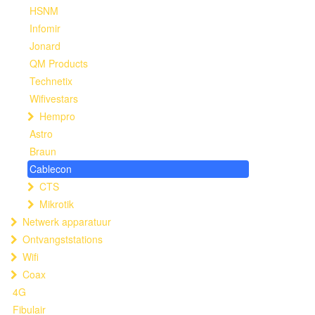
HSNM
Infomir
Jonard
QM Products
Technetix
Wifivestars
Hempro
Astro
Braun
Cablecon
CTS
Mikrotik
Netwerk apparatuur
Ontvangststations
Wifi
Coax
4G
Fibulair