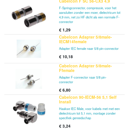
Cabelcon F SC 56-CX3 4,9
F-Springconnector, compressie, voor het
aansluiten zonder een moer, dielectricum tot
4,9 mm, net zo HF dicht als een normale F-
connector
€
1,29
Cabelcon Adapter 5/8male-
IECM14female
Adapter IEC female naar 5/8 pin-connector
€
10,18
Cabelcon Adapter 5/8male-
Ffemale
Adapter F-connector naar 5/8 pin-
connector
€
6,80
Cabelcon 90-IECM-56 5,1 Self
Install
Haakse IEC Male, voor kabels met met een
dielectricum tot 5,1 mm, montage zonder
specifiek gereedschap
€
3,24