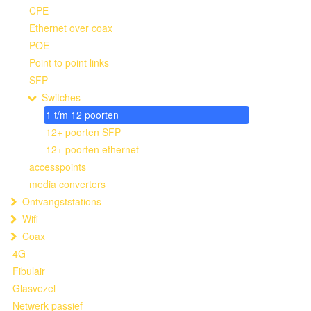
CPE
Ethernet over coax
POE
Point to point links
SFP
Switches
1 t/m 12 poorten
12+ poorten SFP
12+ poorten ethernet
accesspoints
media converters
Ontvangststations
Wifi
Coax
4G
Fibulair
Glasvezel
Netwerk passief