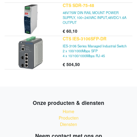
CTS SDR-75-48
48V/75W DIN RAIL MOUNT POWER
SUPPLY, 100~240VAC INPUT,48VDC/1.6A
OUTPUT
€
60,10
CTS IES-3106SFP-DR
IES-3106 Series Managed Industrial Switch
2 x 100/1000Mbps SFP
4 x 10/100/1000Mbps RJ-45
€
504,50
Onze producten & diensten
Home
Producten
Diensten
Neem contact met ons op