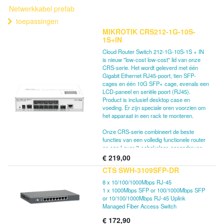
Netwerkkabel prefab
toepassingen
MIKROTIK CRS212-1G-10S-
1S+IN
Cloud Router Switch 212-1G-10S-1S + IN
is nieuw "low-cost low-cost" lid van onze
CRS-serie. Het wordt geleverd met één
Gigabit Ethernet RJ45-poort, tien SFP-
cages en één 10G SFP+ cage, evenals een
LCD-paneel en seriële poort (RJ45).
Product is inclusief desktop case en
voeding. Er zijn speciale oren voorzien om
het apparaat in een rack te monteren.
Onze CRS-serie combineert de beste
functies van een volledig functionele router
en een Layer 3-schakelaar, aangedreven
door de bekende RouterOS. Alle specifieke
€
219,00
Switch-configuratieopties zijn beschikbaar
CTS SWH-3109SFP-DR
in een speciaal Switch-menu, maar als u
wilt, kunnen poorten uit de
8 x 10/100/1000Mbps RJ-45
switchconfiguratie worden verwijderd en
1 x 1000Mbps SFP or 100/1000Mbps SFP
voor routeringsdoeleinden worden gebruikt.
or 10/100/1000Mbps RJ-45 Uplink
Managed Fiber Access Switch
€
172,90