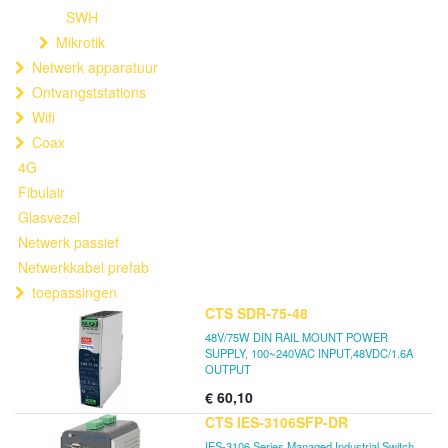
SWH
Mikrotik
Netwerk apparatuur
Ontvangststations
Wifi
Coax
4G
Fibulair
Glasvezel
Netwerk passief
Netwerkkabel prefab
toepassingen
CTS SDR-75-48
48V/75W DIN RAIL MOUNT POWER
SUPPLY, 100~240VAC INPUT,48VDC/1.6A
OUTPUT
€
60,10
CTS IES-3106SFP-DR
IES-3106 Series Managed Industrial Switch