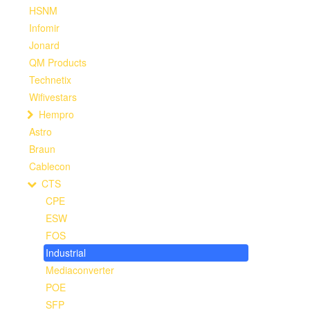
HSNM
Infomir
Jonard
QM Products
Technetix
Wifivestars
Hempro
Astro
Braun
Cablecon
CTS
CPE
ESW
FOS
Industrial
Mediaconverter
POE
SFP