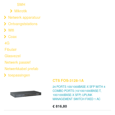
SWH
Mikrotik
Netwerk apparatuur
Ontvangststations
Wifi
Coax
4G
Fibulair
Glasvezel
Netwerk passief
Netwerkkabel prefab
toepassingen
CTS FOS-3128-1A
24 PORTS 100/1000BASE-X SFP WITH 4
COMBO PORTS (10/100/1000BASE-T,
100/1000BASE-X SFP) UPLINK
MANAGEMENT SWITCH FIXED 1 AC
€
816,80