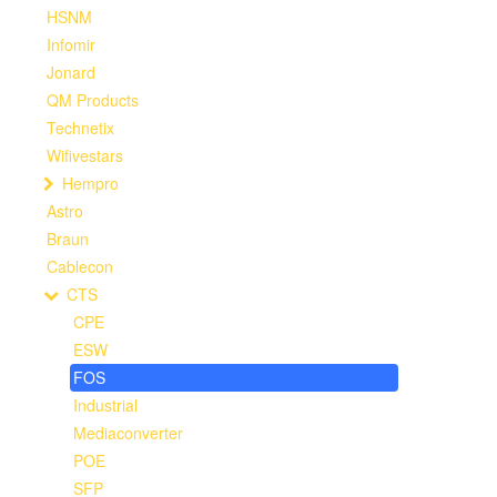
HSNM
Infomir
Jonard
QM Products
Technetix
Wifivestars
Hempro
Astro
Braun
Cablecon
CTS
CPE
ESW
FOS
Industrial
Mediaconverter
POE
SFP