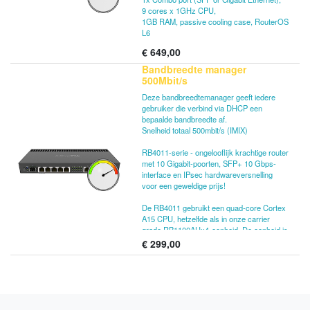
9 cores x 1GHz CPU,
1GB RAM, passive cooling case, RouterOS
L6
€
649,00
Bandbreedte manager
500Mbit/s
Deze bandbreedtemanager geeft iedere
gebruiker die verbind via DHCP een
bepaalde bandbreedte af.
Snelheid totaal 500mbit/s (IMIX)
RB4011-serie - ongelooflijk krachtige router
met 10 Gigabit-poorten, SFP+ 10 Gbps-
interface en IPsec hardwareversnelling
voor een geweldige prijs!
De RB4011 gebruikt een quad-core Cortex
A15 CPU, hetzelfde als in onze carrier
grade RB1100AHx4-eenheid. De eenheid is
uitgerust met 1 GB RAM, kan PoE-uitvoer
€
299,00
leveren op poort #10 en wordt geleverd met
een compacte en professioneel ogende
solide metalen behuizing in matzwart.
RB4011iGS + RM (Ethernet-model) bevat
twee rackmontageoren die het apparaat