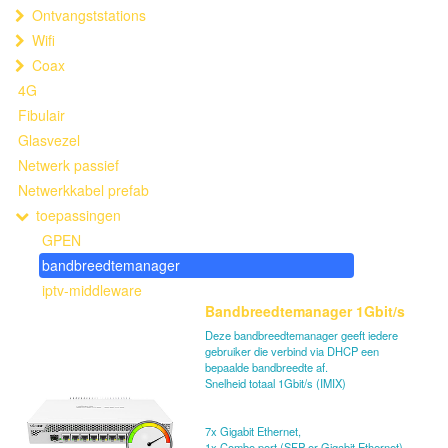
Ontvangststations
Wifi
Coax
4G
Fibulair
Glasvezel
Netwerk passief
Netwerkkabel prefab
toepassingen
GPEN
bandbreedtemanager
iptv-middleware
Bandbreedtemanager 1Gbit/s
Deze bandbreedtemanager geeft iedere
gebruiker die verbind via DHCP een
bepaalde bandbreedte af.
Snelheid totaal 1Gbit/s (IMIX)
7x Gigabit Ethernet,
1x Combo port (SFP or Gigabit Ethernet),