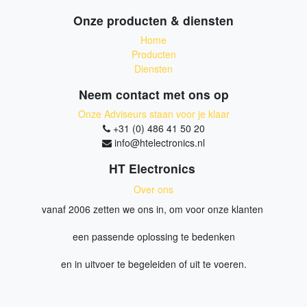
veilig in een standaard 1U-rackruimte zullen
Onze producten & diensten
bevestigen.
Home
Producten
Diensten
Neem contact met ons op
Onze Adviseurs staan voor je klaar
+31 (0) 486 41 50 20
info@htelectronics.nl
HT Electronics
Over ons
vanaf 2006 zetten we ons in, om voor onze klanten
een passende oplossing te bedenken
en in uitvoer te begeleiden of uit te voeren.