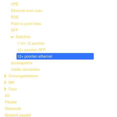
CPE
Ethernet over coax
POE
Point to point links
SFP
Switches
1 t/m 12 poorten
12+ poorten SFP
12+ poorten ethernet
accesspoints
media converters
Ontvangststations
Wifi
Coax
4G
Fibulair
Glasvezel
Netwerk passief