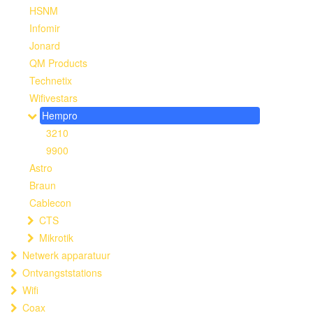
HSNM
Infomir
Jonard
QM Products
Technetix
Wifivestars
Hempro
3210
9900
Astro
Braun
Cablecon
CTS
Mikrotik
Netwerk apparatuur
Ontvangststations
Wifi
Coax