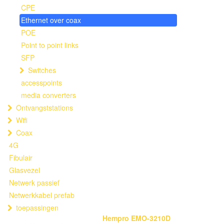
CPE
Ethernet over coax
POE
Point to point links
SFP
Switches
accesspoints
media converters
Ontvangststations
Wifi
Coax
4G
Fibulair
Glasvezel
Netwerk passief
Netwerkkabel prefab
toepassingen
Hempro EMO-3210D