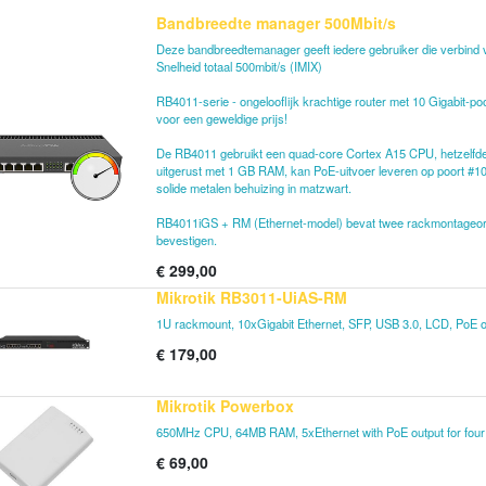
Bandbreedte manager 500Mbit/s
Deze bandbreedtemanager geeft iedere gebruiker die verbind
Snelheid totaal 500mbit/s (IMIX)
RB4011-serie - ongelooflijk krachtige router met 10 Gigabit-p
voor een geweldige prijs!
De RB4011 gebruikt een quad-core Cortex A15 CPU, hetzelfde
uitgerust met 1 GB RAM, kan PoE-uitvoer leveren op poort #1
solide metalen behuizing in matzwart.
RB4011iGS + RM (Ethernet-model) bevat twee rackmontageoren 
bevestigen.
€
299,00
Mikrotik RB3011-UiAS-RM
1U rackmount, 10xGigabit Ethernet, SFP, USB 3.0, LCD, PoE
€
179,00
Mikrotik Powerbox
650MHz CPU, 64MB RAM, 5xEthernet with PoE output for four
€
69,00