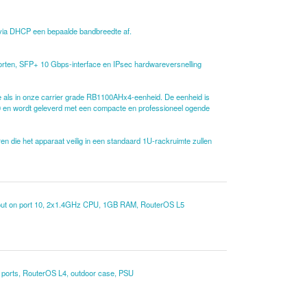
 via DHCP een bepaalde bandbreedte af.
oorten, SFP+ 10 Gbps-interface en IPsec hardwareversnelling
 als in onze carrier grade RB1100AHx4-eenheid. De eenheid is
0 en wordt geleverd met een compacte en professioneel ogende
die het apparaat veilig in een standaard 1U-rackruimte zullen
 out on port 10, 2x1.4GHz CPU, 1GB RAM, RouterOS L5
 ports, RouterOS L4, outdoor case, PSU