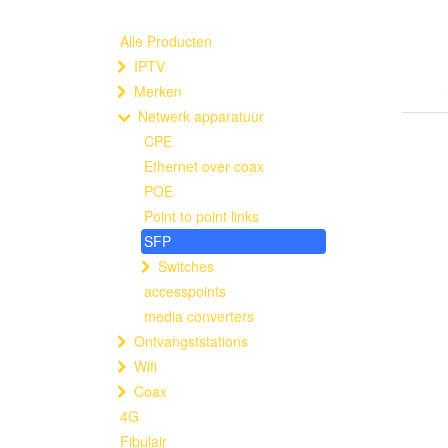
Alle Producten
IPTV
Merken
Netwerk apparatuur
CPE
Ethernet over coax
POE
Point to point links
SFP
Switches
accesspoints
media converters
Ontvangststations
Wifi
Coax
4G
Fibulair