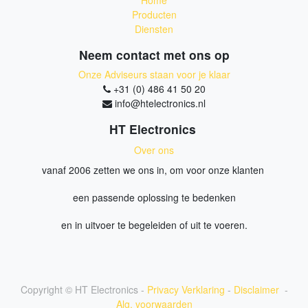
Home
tafelstandaards om de apparaten
binnenshuis te gebruiken. De link werkt
Producten
zelfs door de meeste vensters, afhankelijk
Diensten
van het materiaal.
Neem contact met ons op
Onze Adviseurs staan voor je klaar
+31 (0) 486 41 50 20
info@htelectronics.nl
HT Electronics
Over ons
vanaf 2006 zetten we ons in, om voor onze klanten
een passende oplossing te bedenken
en in uitvoer te begeleiden of uit te voeren.
Copyright ©
HT Electronics
-
Privacy Verklaring
-
Disclaimer
-
Alg. voorwaarden