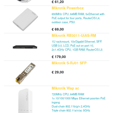
€
61,20
Mikrotik Powerbox
650MHz CPU, 64MB RAM, 5xEthernet with
PoE output for four ports, RouterOS L4,
outdoor case, PSU
€
69,00
Mikrotik RB3011-UiAS-RM
1U rackmount, 10xGigabit Ethernet, SFP,
USB 3.0, LCD, PoE out on port 10,
2x1.4GHz CPU, 1GB RAM, RouterOS L5
€
179,00
Mikrotik S-RJ01 SFP
€
29,00
Mikrotik Wap ac
720MHz CPU, 64MB RAM
1x 10/100/1000 Mbps Ethernet-poorten PoE
ingang
Dual-chain 802.11b/g/n 2,4GHz
Triple chain 802.11a/n/ac 5GHz