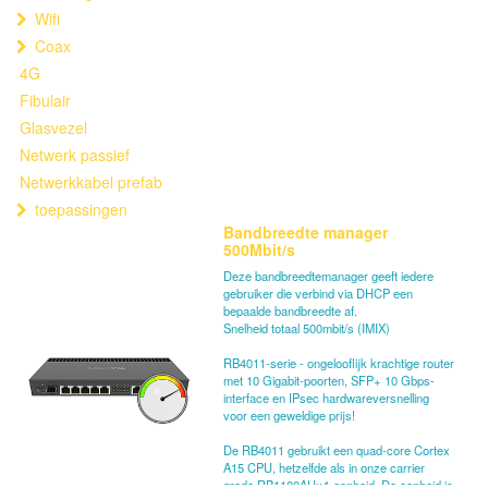
Wifi
Coax
4G
Fibulair
Glasvezel
Netwerk passief
Netwerkkabel prefab
toepassingen
Bandbreedte manager
500Mbit/s
Deze bandbreedtemanager geeft iedere
gebruiker die verbind via DHCP een
bepaalde bandbreedte af.
Snelheid totaal 500mbit/s (IMIX)
RB4011-serie - ongelooflijk krachtige router
met 10 Gigabit-poorten, SFP+ 10 Gbps-
interface en IPsec hardwareversnelling
voor een geweldige prijs!
De RB4011 gebruikt een quad-core Cortex
A15 CPU, hetzelfde als in onze carrier
grade RB1100AHx4-eenheid. De eenheid is