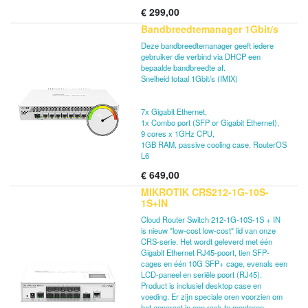
uitgerust met 1 GB RAM, kan PoE-uitvoer
€
299,00
leveren op poort #10 en wordt geleverd met
Bandbreedtemanager 1Gbit/s
een compacte en professioneel ogende
solide metalen behuizing in matzwart.
Deze bandbreedtemanager geeft iedere
gebruiker die verbind via DHCP een
RB4011iGS + RM (Ethernet-model) bevat
bepaalde bandbreedte af.
twee rackmontageoren die het apparaat
Snelheid totaal 1Gbit/s (IMIX)
veilig in een standaard 1U-rackruimte zullen
bevestigen.
7x Gigabit Ethernet,
1x Combo port (SFP or Gigabit Ethernet),
9 cores x 1GHz CPU,
1GB RAM, passive cooling case, RouterOS
L6
€
649,00
MIKROTIK CRS212-1G-10S-
1S+IN
Cloud Router Switch 212-1G-10S-1S + IN
is nieuw "low-cost low-cost" lid van onze
CRS-serie. Het wordt geleverd met één
Gigabit Ethernet RJ45-poort, tien SFP-
cages en één 10G SFP+ cage, evenals een
LCD-paneel en seriële poort (RJ45).
Product is inclusief desktop case en
voeding. Er zijn speciale oren voorzien om
het apparaat in een rack te monteren.