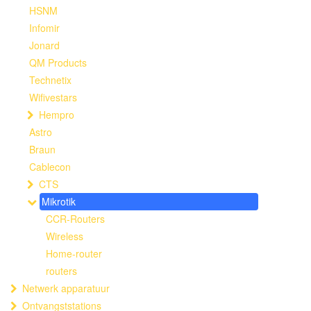
HSNM
Infomir
Jonard
QM Products
Technetix
Wifivestars
Hempro
Astro
Braun
Cablecon
CTS
Mikrotik
CCR-Routers
Wireless
Home-router
routers
Netwerk apparatuur
Ontvangststations