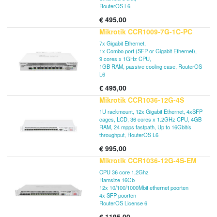
RouterOS L6
€
495,00
Mikrotik CCR1009-7G-1C-PC
7x Gigabit Ethernet,
1x Combo port (SFP or Gigabit Ethernet),
9 cores x 1GHz CPU,
1GB RAM, passive cooling case, RouterOS
L6
€
495,00
Mikrotik CCR1036-12G-4S
1U rackmount, 12x Gigabit Ethernet, 4xSFP
cages, LCD, 36 cores x 1.2GHz CPU, 4GB
RAM, 24 mpps fastpath, Up to 16Gbit/s
throughput, RouterOS L6
€
995,00
Mikrotik CCR1036-12G-4S-EM
CPU 36 core 1,2Ghz
Ramsize 16Gb
12x 10/100/1000Mbit ethernet poorten
4x SFP poorten
RouterOS License 6
€
1195,00