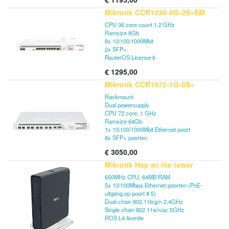
Mikrotik CCR1036-8G-2S+EM
CPU 36 core count 1.2 GHz
Ramsize 8Gb
8x 10/100/1000Mbit
2x SFP+
RouterOS License 6
€
1295,00
Mikrotik CCR1072-1G-8S+
Rackmount
Dual powersupply
CPU 72 core, 1 GHz
Ramsize 64Gb
1x 10/100/1000Mbit Ethernet poort
8x SFP+ poorten
€
3050,00
Mikrotik Hap ac lite tower
650MHz CPU, 64MB RAM
5x 10/100Mbps Ethernet-poorten (PoE-
uitgang op poort # 5)
Dual-chain 802.11b/g/n 2,4GHz
Single chain 802.11a/n/ac 5GHz
ROS L4-licentie