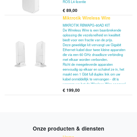
ROS L4-licentie
€
89,00
Miktrotik Wireless Wire
MIKROTIK RBWAPG-60AD KIT
De Wireless Wire is een baanbrekende
oplossing die vezelsnelheid en kwaliteit
biedt voor een fractie van de prijs.
Deze geweldige kit vervangt uw Gigabit
Ethernet-kabel door twee kleine apparaten
die via een 60 GHz draadloze verbinding
met elkaar worden verbonden.
Richt de meegeleverde apparaten
eenvoudig op elkaar en schakel ze in, het
maakt een 1 Gbit full duplex link om uw
kabel onmiddellijk te vervangen - dit is
waarom we het de Wireless Wire noemen!
€
199,00
De Wireless Wire maakt veilige AES
gecodeerde 60 GHz draadloze verbinding
die niet wordt beïnvloed door het drukke
WiFi-spectrum en biedt een stabiele en
snelle verbinding voor afstanden van 200
meter of meer. De doos bevat twee
wAP60G-apparaten die al aan elkaar zijn
Onze producten & diensten
gekoppeld, een wandmontageset, riemen
voor paalmontage en ook een paar