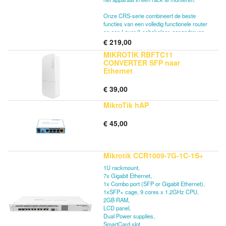
Onze CRS-serie combineert de beste
functies van een volledig functionele router
en een Layer 3-schakelaar, aangedreven
door de bekende RouterOS. Alle specifieke
€
219,00
Switch-configuratieopties zijn beschikbaar
MIKROTIK RBFTC11
in een speciaal Switch-menu, maar als u
CONVERTER SFP naar
wilt, kunnen poorten uit de
Ethernet
switchconfiguratie worden verwijderd en
voor routeringsdoeleinden worden gebruikt.
€
39,00
MikroTik hAP
€
45,00
Mikrotik CCR1009-7G-1C-1S+
1U rackmount,
7x Gigabit Ethernet,
1x Combo port (SFP or Gigabit Ethernet),
1xSFP+ cage, 9 cores x 1.2GHz CPU,
2GB RAM,
LCD panel,
Dual Power supplies,
SmartCard slot,