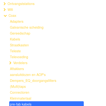
Ontvangststations
Wifi
Coax
Adapters
Galvanische scheiding
Gereedschap
Kabels
Straatkasten
Teleste
Televoeding
Verdelers
Aftakkers
aansluitdozen en AOP's
Dempers_EQ_doorgangsfilters
(Multi)taps
Connectoren
Kleinmateriaal
pre-fab kabels