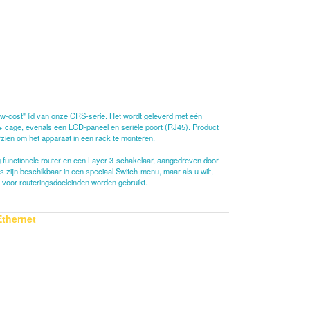
w-cost" lid van onze CRS-serie. Het wordt geleverd met één
 cage, evenals een LCD-paneel en seriële poort (RJ45). Product
orzien om het apparaat in een rack te monteren.
 functionele router en een Layer 3-schakelaar, aangedreven door
 zijn beschikbaar in een speciaal Switch-menu, maar als u wilt,
 voor routeringsdoeleinden worden gebruikt.
thernet