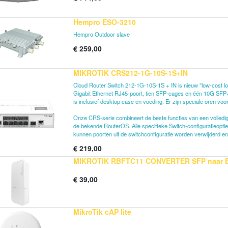
Hempro ESO-3210
Hempro Outdoor slave
€
259,00
MIKROTIK CRS212-1G-10S-1S+IN
Cloud Router Switch 212-1G-10S-1S + IN is nieuw "low-cost lo
Gigabit Ethernet RJ45-poort, tien SFP-cages en één 10G SFP+
is inclusief desktop case en voeding. Er zijn speciale oren vo
Onze CRS-serie combineert de beste functies van een volledig
de bekende RouterOS. Alle specifieke Switch-configuratieopties
kunnen poorten uit de switchconfiguratie worden verwijderd en
€
219,00
MIKROTIK RBFTC11 CONVERTER SFP naar E
€
39,00
MikroTik cAP lite