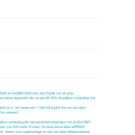
d en kwaliteit biedt voor een fractie van de prijs.
wee kleine apparaten die via een 60 GHz draadloze verbinding met
l ze in, het maakt een 1 Gbit full duplex link om uw kabel
 Wire noemen!
ze verbinding die niet wordt beïnvloed door het drukke WiFi-
standen van 200 meter of meer. De doos bevat twee wAP60G-
set, riemen voor paalmontage en ook een paar tafelstandaards