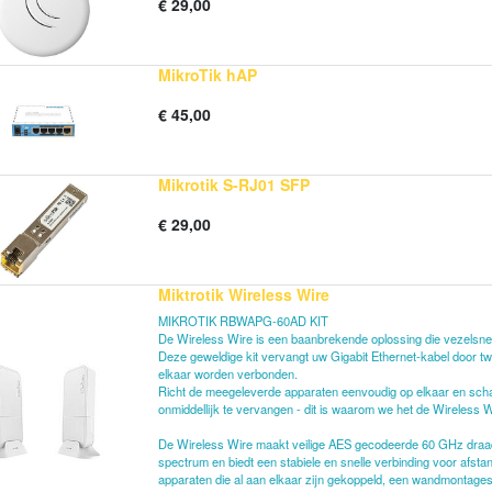
€
29,00
MikroTik hAP
€
45,00
Mikrotik S-RJ01 SFP
€
29,00
Miktrotik Wireless Wire
MIKROTIK RBWAPG-60AD KIT
De Wireless Wire is een baanbrekende oplossing die vezelsnelhei
Deze geweldige kit vervangt uw Gigabit Ethernet-kabel door t
elkaar worden verbonden.
Richt de meegeleverde apparaten eenvoudig op elkaar en schake
onmiddellijk te vervangen - dit is waarom we het de Wireless
De Wireless Wire maakt veilige AES gecodeerde 60 GHz draadlo
spectrum en biedt een stabiele en snelle verbinding voor af
apparaten die al aan elkaar zijn gekoppeld, een wandmontage