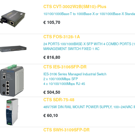
CTS CVT-3002W2B(SM10)-Plus
10/100/1000Base-T to 1000Base-X or 100/1000Base-X Standa
€
105,70
CTS FOS-3128-1A
24 PORTS 100/1000BASE-X SFP WITH 4 COMBO PORTS (10
MANAGEMENT SWITCH FIXED 1 AC
€
816,80
CTS IES-3106SFP-DR
IES-3106 Series Managed Industrial Switch
2 x 100/1000Mbps SFP
4 x 10/100/1000Mbps RJ-45
€
504,50
CTS SDR-75-48
48V/75W DIN RAIL MOUNT POWER SUPPLY, 100~240VAC 
€
60,10
CTS SWH-3109SFP-DR