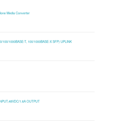
lone Media Converter
/100/1000BASE-T, 100/1000BASE-X SFP) UPLINK
INPUT,48VDC/1.6A OUTPUT