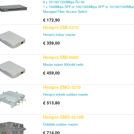
8 x 10/100/1000Mbps RJ-45
1 x 1000Mbps SFP or 100/1000Mbps SFP or 10/100/1000Mbps
Managed Fiber Access Switch
€
172,90
Hempro EMI-3210
Hempro indoor master
€
359,00
Hempro EMI-9900
Master indoor 900mbit netto
€
459,00
Hempro EMO-3210
Hempro enkele outdoor master
€
513,80
Hempro EMO-3210D
Dubbele outdoor master
€
714,00