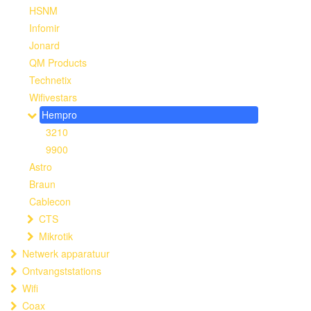
HSNM
Infomir
Jonard
QM Products
Technetix
Wifivestars
Hempro
3210
9900
Astro
Braun
Cablecon
CTS
Mikrotik
Netwerk apparatuur
Ontvangststations
Wifi
Coax