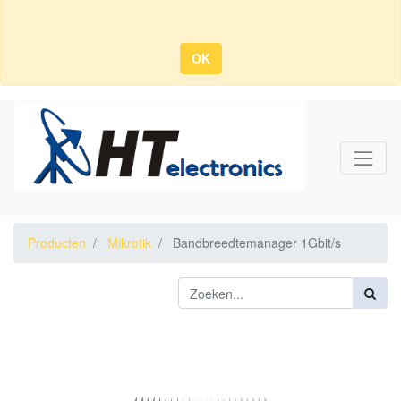
OK
Producten
Mikrotik
Bandbreedtemanager 1Gbit/s