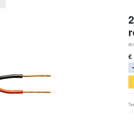
2
Art
€
Te