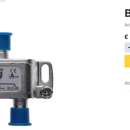
B
Art
€
Af