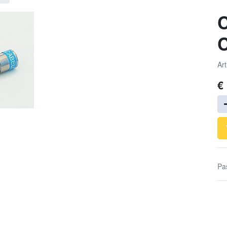
C
C
Art
€
Pa