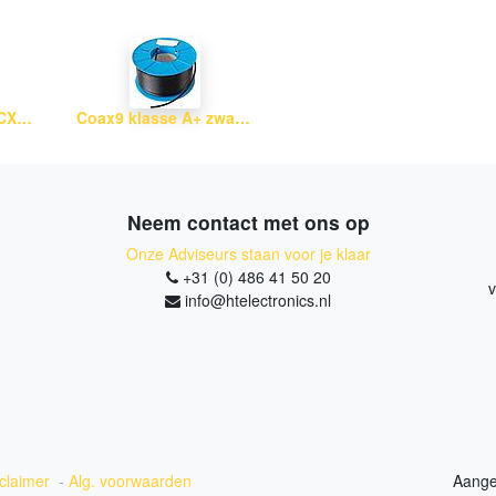
Cabelcon IECF-56-CX3 5.1
Coax9 klasse A+ zwart PE
Neem contact met ons op
Onze Adviseurs staan voor je klaar
+31 (0) 486 41 50 20
v
info@htelectronics.nl
claimer
-
Alg. voorwaarden
Aange