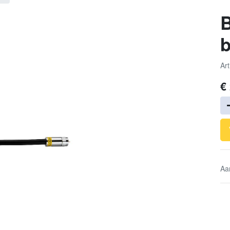
B
b
Art
€
Aa