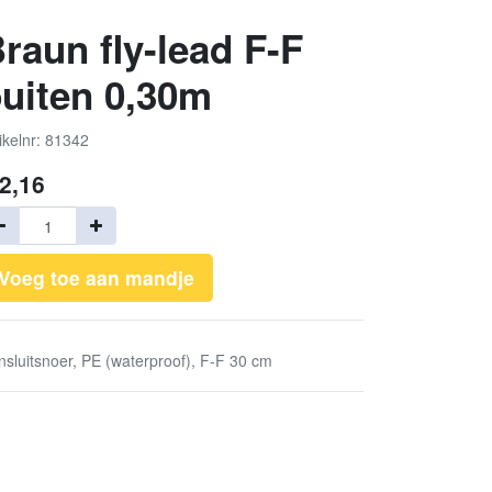
raun fly-lead F-F
uiten 0,30m
ikelnr: 81342
2,16
Voeg toe aan mandje
nsluitsnoer, PE (waterproof), F-F 30 cm