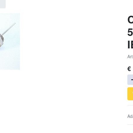
C
5
Art
€
Ad