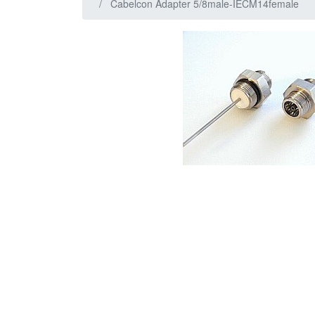
Cabelcon Adapter 5/8male-IECM14female