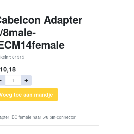
abelcon Adapter
/8male-
IECM14female
ikelnr: 81315
10,18
Voeg toe aan mandje
apter IEC female naar 5/8 pin-connector