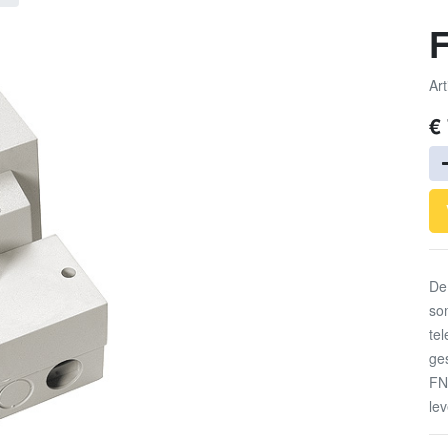
F
Art
€
De
so
tel
ge
FN
le