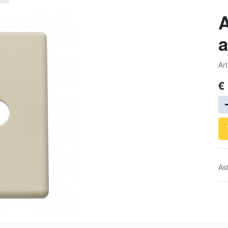
a
Art
€
As